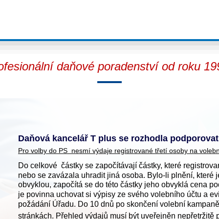
ofesionální daňové poradenství od roku 19
Daňová kancelář T plus se rozhodla podporova
Pro volby do PS  nesmí výdaje registrované třetí osoby na vole
Do celkové  částky se započítávají částky, které registrova
nebo se zavázala uhradit jiná osoba. Bylo-li plnění, kter
obvyklou, započítá se do této částky jeho obvyklá cena po
je povinna uchovat si výpisy ze svého volebního účtu a evi
požádání Úřadu. Do 10 dnů po skončení volební kampaně mu
stránkách. Přehled výdajů musí být uveřejněn nepřetržitě